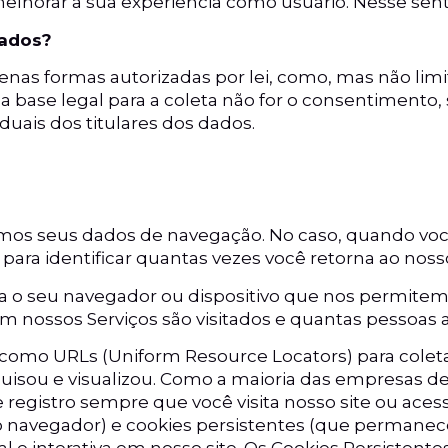
lhorar a sua experiência como usuário. Nesse sentid
dados?
nas formas autorizadas por lei, como, mas não limi
a base legal para a coleta não for o consentimento
duais dos titulares dos dados.
mos seus dados de navegação. No caso, quando você 
para identificar quantas vezes você retorna ao nos
ara o seu navegador ou dispositivo que nos permite
 nossos Serviços são visitados e quantas pessoas 
o URLs (Uniform Resource Locators) para coletar i
quisou e visualizou. Como a maioria das empresas 
registro sempre que você visita nosso site ou ace
 o navegador) e cookies persistentes (que perman
l e interativa em nosso site. Os Cookies Persisten