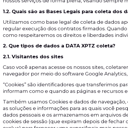
nossos serviços de forma plena, visando sempre me
1.2. Quais são as Bases Legais para coleta dos 
Utilizamos como base legal de coleta de dados ape
regular execução dos contratos firmados. Quando 
como respeitaremos os direitos e liberdades indivi
2. Que tipos de dados a DATA XPTZ coleta?
2.1. Visitantes dos sites
Caso você apenas acesse os nossos sites, coletare
navegador por meio do software Google Analytics, 
“Cookies” são identificadores que transferimos p
informam como e quando as páginas e recursos em
Também usamos Cookies e dados de navegação, com
as soluções e informações para as quais você pes
dados pessoais e os armazenamos em arquivos de 
cookies de sessão (que expiram depois de fechar
exclua) para fornecer uma experiência mais pessoa