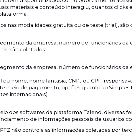
e forem disponibilizados como publicamente acessí
s materiais e conteúdo interagiu, quantos clicks e
plataforma.
s nas modalidades gratuita ou de teste (trial), são 
a, segmento da empresa, número de funcionários da
os, são coletados:
a, segmento da empresa, número de funcionários da 
l ou nome, nome fantasia, CNPJ ou CPF, responsáve
 este meio de pagamento, opções quanto ao Simple
es internacionais).
meio dos softwares da plataforma Talend, diversas 
renciamento de informações pessoais de usuários 
TZ não controla as informações coletadas por terce