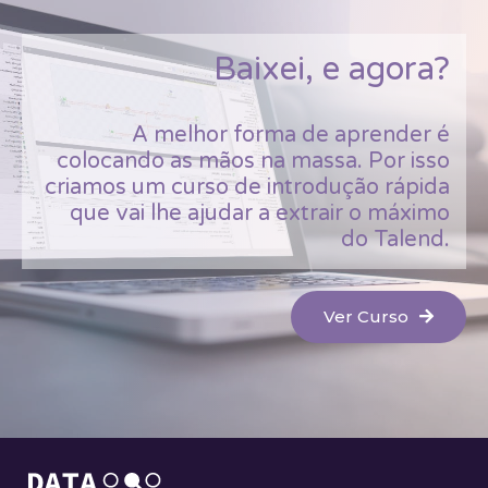
Baixei, e agora?
A melhor forma de aprender é
colocando as mãos na massa. Por isso
criamos um curso de introdução rápida
que vai lhe ajudar a extrair o máximo
do Talend.
Ver Curso