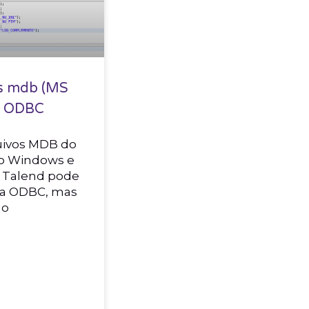
os mdb (MS
m ODBC
uivos MDB do
no Windows e
o Talend pode
via ODBC, mas
mo