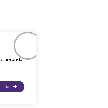
d e aprenda
ssinar