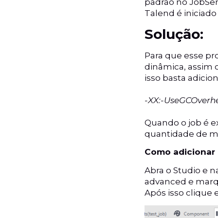
padrão no JobSer
Talend é iniciad
Solução:
Para que esse pr
dinâmica, assim 
isso basta adicio
-XX:-UseGCOverh
Quando o job é ex
quantidade de m
Como adicionar 
Abra o Studio e 
advanced e marqu
Após isso clique