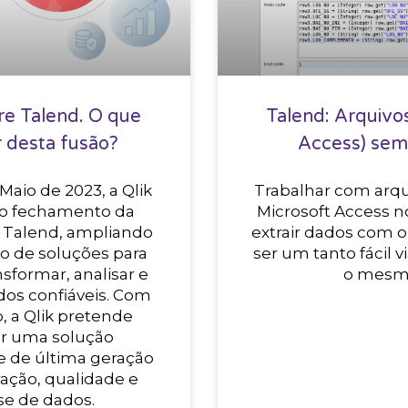
re Talend. O que
Talend: Arquiv
 desta fusão?
Access) se
Maio de 2023, a Qlik
Trabalhar com arq
o fechamento da
Microsoft Access 
a Talend, ampliando
extrair dados com 
io de soluções para
ser um tanto fácil 
nsformar, analisar e
o mes
dos confiáveis. Com
, a Qlik pretende
er uma solução
e de última geração
ração, qualidade e
se de dados.