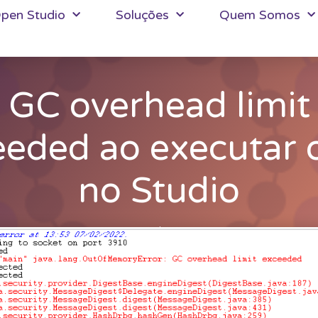
pen Studio
Soluções
Quem Somos
GC overhead limit
eded ao executar 
no Studio
DATA XPTZ
08/02/2022