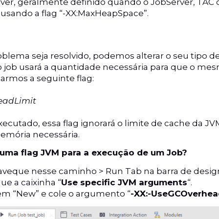
ver, geralmente definido quando o JobServer, TAC
o usando a flag “-XX:MaxHeapSpace”.
oblema seja resolvido, podemos alterar o seu tipo 
o job usará a quantidade necessária para que o mes
narmos a seguinte flag:
eadLimit
ecutado, essa flag ignorará o limite de cache da JV
emória necessária.
uma flag JVM para a execução de um Job?
naveque nesse caminho > Run Tab na barra de design
e a caixinha “
Use specific JVM arguments
“.
 em “New” e cole o argumento “
-XX:-UseGCOverhea