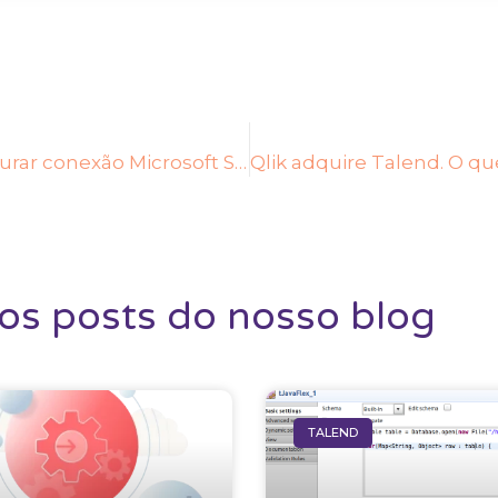
Como configurar conexão Microsoft SQL Server com autenticação integrada no Talend Studio
ros posts do nosso blog
TALEND