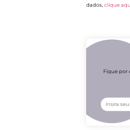
dados,
clique aqu
Fique por 