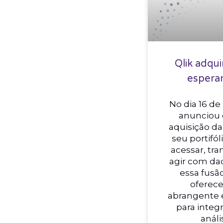
Qlik adqui
esperar
No dia 16 de 
anunciou 
aquisição d
seu portifól
acessar, tra
agir com da
essa fusão
oferec
abrangente 
para integ
análi