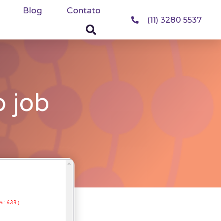
Blog
Contato
(11) 3280 5537
o job