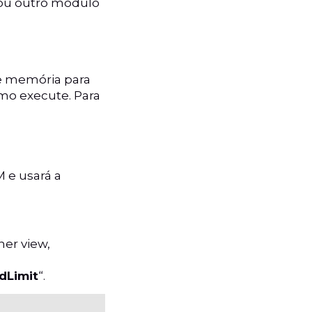
 ou outro módulo
de memória para
mo execute. Para
M e usará a
er view,
dLimit
“.